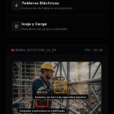
Tableros Eléctricos
bolt
Evaluación de tableros energizados.
Izaje y Carga
precision_manufacturing
Maniobras de carga suspendida.
CÁMARA_DETECCIÓN_IA_08
FPS: 60.00
ALTO
CRITICO
Andamio sin barra de seguridad superior
Conexión a estructura no certificada