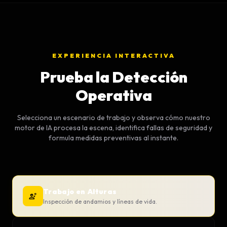
EXPERIENCIA INTERACTIVA
Prueba la Detección
Operativa
Selecciona un escenario de trabajo y observa cómo nuestro
motor de IA procesa la escena, identifica fallas de seguridad y
formula medidas preventivas al instante.
Trabajo en Alturas
engineering
Inspección de andamios y líneas de vida.