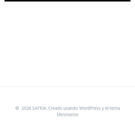
© 2026 SAFEIA. Creado usando WordPress y el
tema
Mesmerize